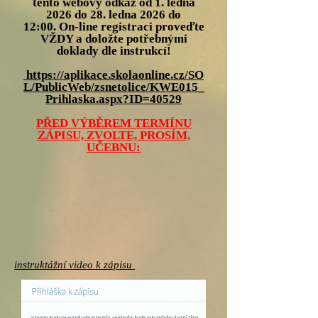
tento webový odkaz od 1. ledna
2026 do 28. ledna 2026 do
12:00.
On-line registraci proveďte
VŽDY a doložte potřebnými
doklady dle instrukcí!
https://aplikace.skolaonline.cz/SO
L/PublicWeb/zsnetolice/KWE015_
Prihlaska.aspx?ID=40529
PŘED VÝBĚREM TERMÍNU
ZÁPISU, ZVOLTE, PROSÍM,
UČEBNU:
instruktážní video k zápisu