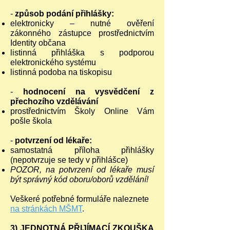
-
způsob podání přihlášky:
elektronicky – nutné ověření
zákonného zástupce prostřednictvím
Identity občana
listinná přihláška s podporou
elektronického systému
listinná podoba na tiskopisu
-
hodnocení na vysvědčení z
přechozího vzdělávání
prostřednictvím Školy Online Vám
pošle škola
-
potvrzení od lékaře:
samostatná příloha přihlášky
(nepotvrzuje se tedy v přihlášce)
POZOR, na potvrzení od lékaře musí
být správný kód oboru/oborů vzdělání!
Veškeré potřebné formuláře naleznete
na stránkách MŠMT
.
3) JEDNOTNÁ PŘIJÍMACÍ ZKOUŠKA