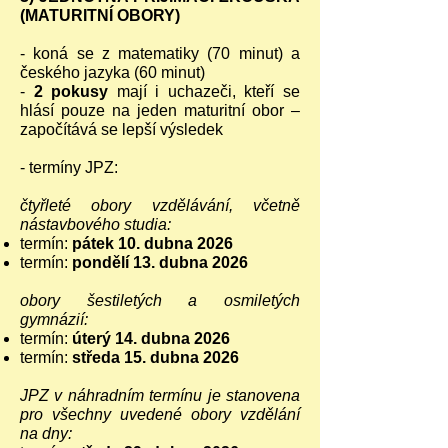
(MATURITNÍ OBORY)
- koná se z matematiky (70 minut) a
českého jazyka (60 minut)
-
2 pokusy
mají i uchazeči, kteří se
hlásí pouze na jeden maturitní obor –
započítává se lepší výsledek
- termíny JPZ:
čtyřleté obory vzdělávání, včetně
nástavbového studia:
termín:
pátek 10. dubna 2026
termín:
pondělí 13. dubna 2026
obory šestiletých a osmiletých
gymnázií:
termín:
úterý 14. dubna 2026
termín:
středa 15. dubna 2026
JPZ v náhradním termínu je stanovena
pro všechny uvedené obory vzdělání
na dny: