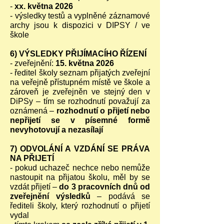
-
xx. května 2026
- výsledky testů a vyplněné záznamové
archy jsou k dispozici v DIPSY / ve
škole
6) VÝSLEDKY PŘIJÍMACÍHO ŘÍZENÍ
- zveřejnění:
15. května 2026
- ředitel školy seznam přijatých zveřejní
na veřejně přístupném místě ve škole a
zároveň je zveřejněn ve stejný den v
DiPSy – tím se rozhodnutí považují za
oznámená –
rozhodnutí o přijetí nebo
nepřijetí se v písemné formě
nevyhotovují a nezasílají
7) ODVOLÁNÍ A VZDÁNÍ SE PRÁVA
NA PŘIJETÍ
- pokud uchazeč nechce nebo nemůže
nastoupit na přijatou školu, měl by se
vzdát přijetí –
do 3 pracovních dnů od
zveřejnění výsledků
– podává se
řediteli školy, který rozhodnutí o přijetí
vydal