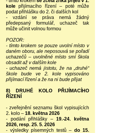
- tímto krokem
se zcela zříká přijetí v 1.
kole
přijímacího řízení – poté může
podat přihlášku do 2. či dalších kol
- vzdání se práva nemá žádný
předepsaný formulář, uchazeč tak
může učinit volnou formou
POZOR:
- tímto krokem se pouze uvolní místo v
daném oboru, ale neposouvá se pořadí
uchazečů – uvolněné místo smí škola
obsadit až v dalším kole
- uchazeč nemá jistotu, že na „druhé“
škole bude ve 2. kole vypisováno
přijímací řízení a že na ni bude přijat
8) DRUHÉ KOLO PŘIJÍMACÍHO
ŘÍZENÍ
- zveřejnění seznamu škol vypisujících
2. kolo –
18. května 2026
- podání přihlášky –
19.-24. května
2026, resp.
25. 5. 2026
- výsledky písemných testů –
do 15.