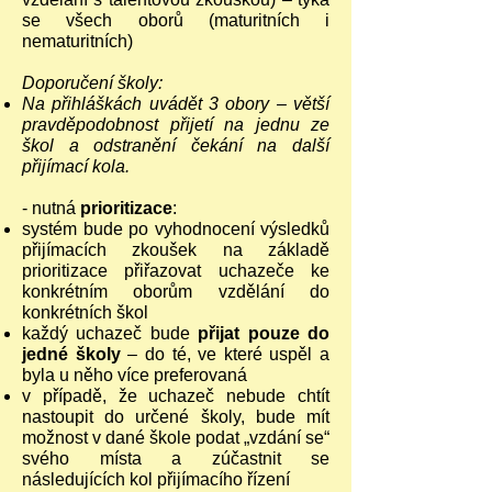
se všech oborů (maturitních i
nematuritních)
Doporučení školy:
Na přihláškách uvádět 3 obory – větší
pravděpodobnost přijetí na jednu ze
škol a odstranění čekání na další
přijímací kola.
- nutná
prioritizace
:
systém bude po vyhodnocení výsledků
přijímacích zkoušek na základě
prioritizace přiřazovat uchazeče ke
konkrétním oborům vzdělání do
konkrétních škol
každý uchazeč bude
přijat pouze do
jedné školy
– do té, ve které uspěl a
byla u něho více preferovaná
v případě, že uchazeč nebude chtít
nastoupit do určené školy, bude mít
možnost v dané škole podat „vzdání se“
svého místa a zúčastnit se
následujících kol přijímacího řízení