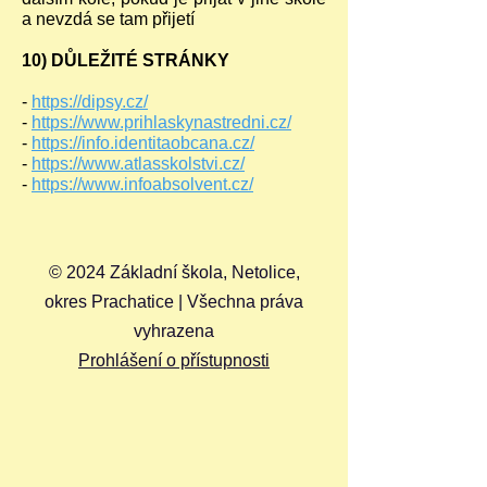
a nevzdá se tam přijetí
10) DŮLEŽITÉ STRÁNKY
-
https://dipsy.cz/
-
https://www.prihlaskynastredni.cz/
-
https://info.identitaobcana.cz/
-
https://www.atlasskolstvi.cz/
-
https://www.infoabsolvent.cz/
© 2024 Základní škola, Netolice,
okres Prachatice | Všechna práva
vyhrazena
Prohlášení o přístupnosti