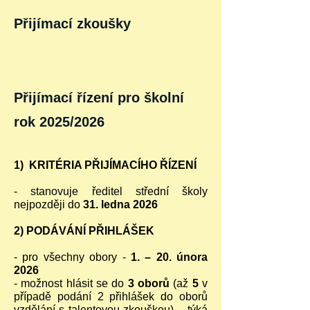
Přijímací zkoušky
Přijímací řízení pro školní
rok 2025/2026
1) KRITÉRIA PŘIJÍMACÍHO ŘÍZENÍ
- stanovuje ředitel střední školy
nejpozději do
31. ledna 2026
2) PODÁVÁNÍ PŘIHLÁŠEK
- pro všechny obory -
1. – 20. února
2026
- možnost hlásit se do
3 oborů
(až
5
v
případě podání 2 přihlášek do oborů
vzdělání s talentovou zkouškou) – týká