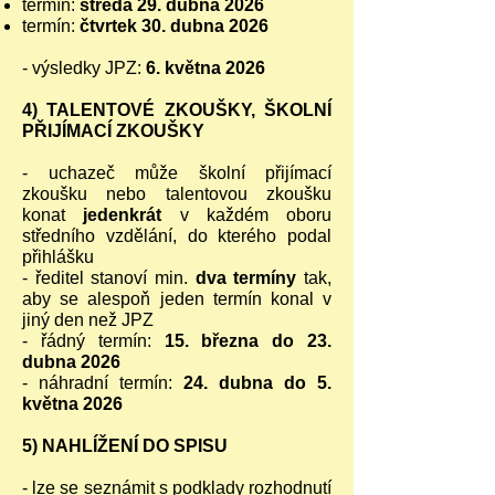
termín:
středa 29. dubna 2026
termín:
čtvrtek 30. dubna 2026
- výsledky JPZ:
6. května 2026
4) TALENTOVÉ ZKOUŠKY, ŠKOLNÍ
PŘIJÍMACÍ ZKOUŠKY
- uchazeč může školní přijímací
zkoušku nebo talentovou zkoušku
konat
jedenkrát
v každém oboru
středního vzdělání, do kterého podal
přihlášku
- ředitel stanoví min.
dva termíny
tak,
aby se alespoň jeden termín konal v
jiný den než JPZ
- řádný termín:
15. března do 23.
dubna 2026
- náhradní termín:
24. dubna do 5.
května 2026
5) NAHLÍŽENÍ DO SPISU
- lze se seznámit s podklady rozhodnutí