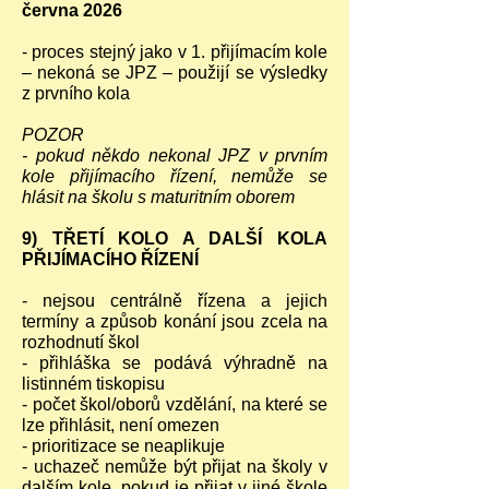
června 2026
- proces stejný jako v 1. přijímacím kole
– nekoná se JPZ – použijí se výsledky
z prvního kola
POZOR
- pokud někdo nekonal JPZ v prvním
kole přijímacího řízení, nemůže se
hlásit na školu s maturitním oborem
9) TŘETÍ KOLO A DALŠÍ KOLA
PŘIJÍMACÍHO ŘÍZENÍ
- nejsou centrálně řízena a jejich
termíny a způsob konání jsou zcela na
rozhodnutí škol
- přihláška se podává výhradně na
listinném tiskopisu
- počet škol/oborů vzdělání, na které se
lze přihlásit, není omezen
- prioritizace se neaplikuje
- uchazeč nemůže být přijat na školy v
dalším kole, pokud je přijat v jiné škole